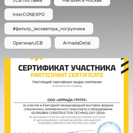
InterCONEXPO
#фильтр_экскватора_погрузчика
ОригиналJCB
ArmadaDetal