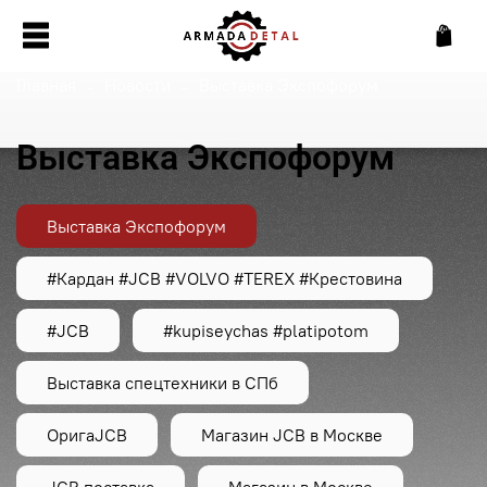
Главная
Новости
Выставка Экспофорум
Выставка Экспофорум
Выставка Экспофорум
#Кардан #JCB #VOLVO #TEREX #Крестовина
#JCB
#kupiseychas #platipotom
Выставка спецтехники в СПб
ОригаJCB
Магазин JCB в Москве
JCB поставка
Магазин в Москве