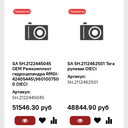
Предзаказ
Предзаказ
SA 5H.2122445045
SA 5H.2112462501 Тяга
OEM Ремкомплект
рулевая DIECI
гидроцилиндра RMGI-
Артикул:
42405445\960100750
5H.2112462501
0 DIECI
Артикул:
5H.2122445045
51546.30 руб
48844.90 руб