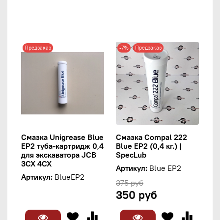
Предзаказ
-7%
Предзаказ
Смазка Unigrease Blue
Смазка Compal 222
EP2 туба-картридж 0,4
Blue EP2 (0,4 кг.) |
для экскаватора JCB
SpecLub
3CX 4CX
Артикул:
Blue EP2
Артикул:
BlueEP2
375 руб
350 руб