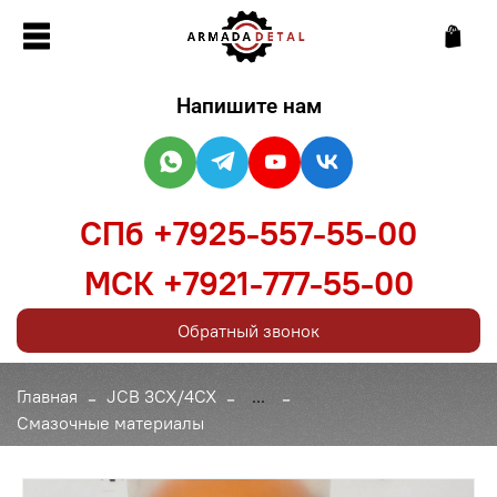
Напишите нам
СПб +7925-557-55-00
МСК +7921-777-55-00
Обратный звонок
Главная
JCB 3CX/4CX
...
Смазочные материалы