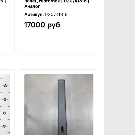
6 |
палец Hidromek | 020/41318 |
Аналог
Артикул:
020/41318
17000 руб