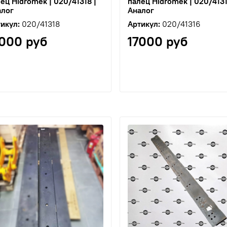
ец Hidromek | 020/41318 |
палец Hidromek | 020/4131
алог
Аналог
икул:
020/41318
Артикул:
020/41316
7000 руб
17000 руб