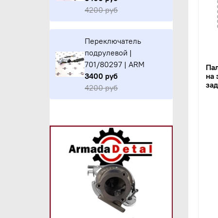
4200 руб
Переключатель
подрулевой |
701/80297 | ARM
Па
на 
3400 руб
за
4200 руб