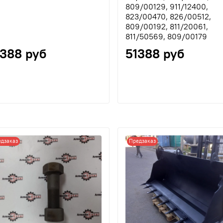
809/00129, 911/12400,
823/00470, 826/00512,
809/00192, 811/20061,
811/50569, 809/00179
1388 руб
51388 руб
дзаказ
Предзаказ