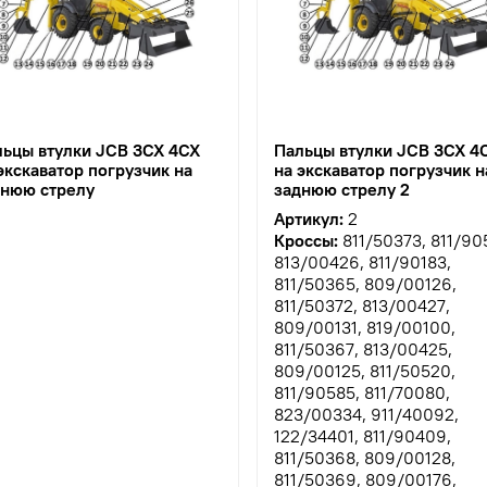
льцы втулки JCB 3CX 4CX
Пальцы втулки JCB 3CX 4
экскаватор погрузчик на
на экскаватор погрузчик н
днюю стрелу
заднюю стрелу 2
Артикул:
2
Кроссы:
811/50373, 811/90
813/00426, 811/90183,
811/50365, 809/00126,
811/50372, 813/00427,
809/00131, 819/00100,
811/50367, 813/00425,
809/00125, 811/50520,
811/90585, 811/70080,
823/00334, 911/40092,
122/34401, 811/90409,
811/50368, 809/00128,
811/50369, 809/00176,