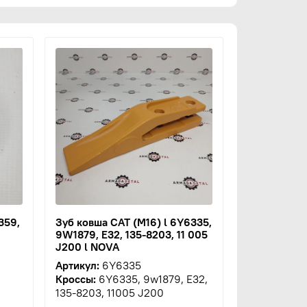
359,
Зуб ковша CAT (M16) l 6Y6335,
9W1879, E32, 135-8203, 11 005
J200 l NOVA
Артикул:
6Y6335
Кроссы:
6Y6335, 9w1879, E32,
135-8203, 11005 J200