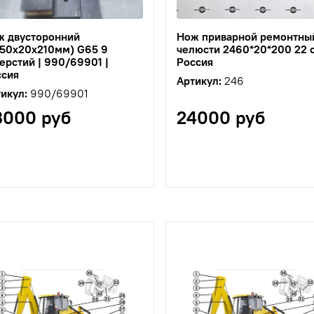
ж двусторонний
Нож приварной ремонтны
450х20х210мм) G65 9
челюсти 2460*20*200 22 от
ерстий | 990/69901 |
Россия
ссия
Артикул:
246
икул:
990/69901
3000 руб
24000 руб