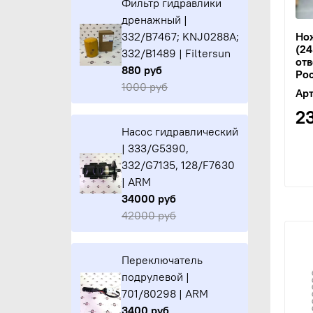
Фильтр гидравлики
дренажный |
Но
332/B7467; KNJ0288A;
(2
332/B1489 | Filtersun
отв
880 руб
Ро
1000 руб
Арт
2
Насос гидравлический
| 333/G5390,
332/G7135, 128/F7630
| ARM
34000 руб
42000 руб
Переключатель
подрулевой |
701/80298 | ARM
3400 руб