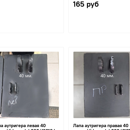
165 руб
а аутригера левая 40
Лапа аутригера правая 40