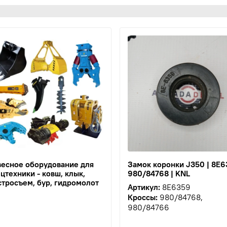
весное оборудование для
Замок коронки J350 | 8E6
цтехники - ковш, клык,
980/84768 | KNL
тросъем, бур, гидромолот
Артикул:
8E6359
Кроссы:
980/84768,
980/84766