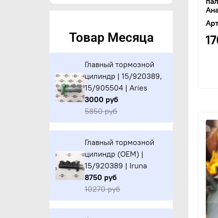
пал
Ан
Арт
Товар Месяца
1
Главный тормозной
цилиндр | 15/920389,
15/905504 | Aries
3000 руб
5850 руб
Главный тормозной
цилиндр (OEM) |
15/920389 | Iruna
8750 руб
10270 руб