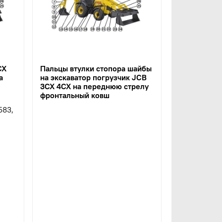
CX
Пальцы втулки стопора шайбы
а
на экскаватор погрузчик JCB
3CX 4CX на переднюю стрелу
фронтальный ковш
583,