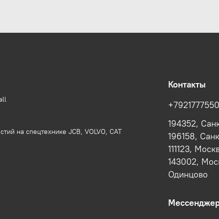
Контакты
ll
+792177755
194352, Сан
стий на спецтехнике JCB, VOLVO, CAT
196158, Сан
111123, Моск
143002, Моск
Одинцово
Мессендже