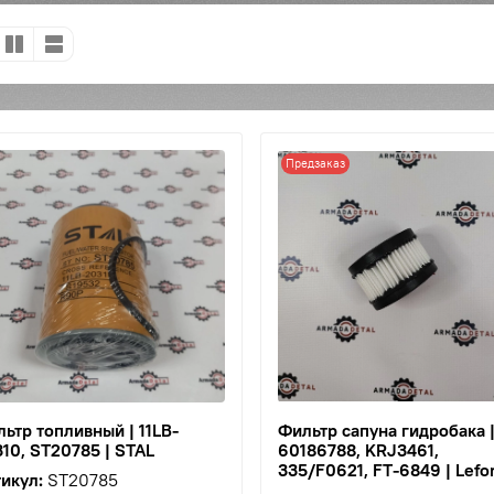
Предзаказ
ьтр топливный | 11LB-
Фильтр сапуна гидробака 
10, ST20785 | STAL
60186788, KRJ3461,
335/F0621, FT-6849 | Lefo
икул:
ST20785