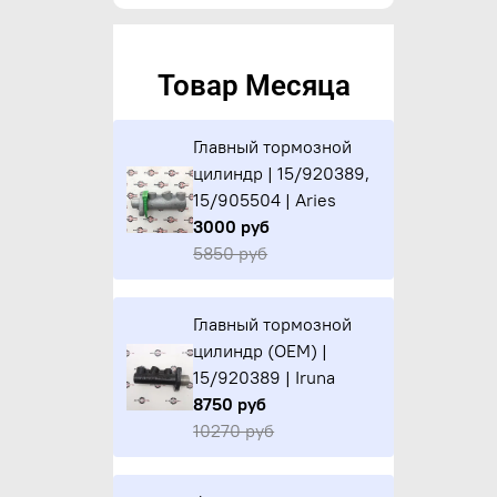
Товар Месяца
Главный тормозной
цилиндр | 15/920389,
15/905504 | Aries
3000 руб
5850 руб
Главный тормозной
цилиндр (OEM) |
15/920389 | Iruna
8750 руб
10270 руб