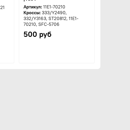
Артикул:
11E1-70210
21
Кроссы:
333/Y2490,
332/Y3163, ST20812, 11E1-
70210, SFC-5706
500 руб