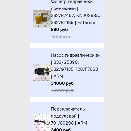
Фильтр гидравлики
дренажный |
332/B7467; KNJ0288A;
332/B1489 | Filtersun
880 руб
1000 руб
Насос гидравлический
| 333/G5390,
332/G7135, 128/F7630
| ARM
34000 руб
42000 руб
Переключатель
подрулевой |
701/80298 | ARM
3400 руб