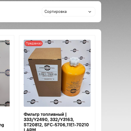
Предзаказ
|
Фильтр топливный |
333/Y2490, 332/Y3163,
ng
ST20812, SFC-5706,11E1-70210
| ARM