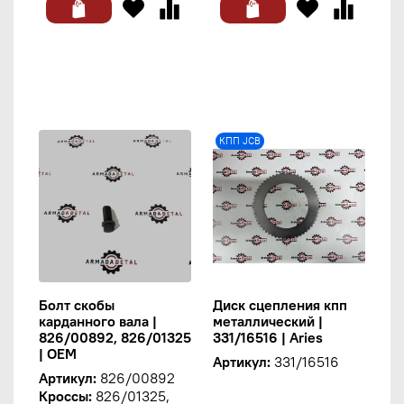
КПП JCB
Болт скобы
Диск сцепления кпп
карданного вала |
металлический |
826/00892, 826/01325
331/16516 | Aries
| OEM
Артикул:
331/16516
Артикул:
826/00892
Кроссы:
826/01325,