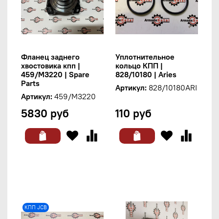
Фланец заднего
Уплотнительное
хвостовика кпп |
кольцо КПП |
459/M3220 | Spare
828/10180 | Aries
Parts
Артикул:
828/10180ARI
Артикул:
459/M3220
5830 руб
110 руб
КПП JCB