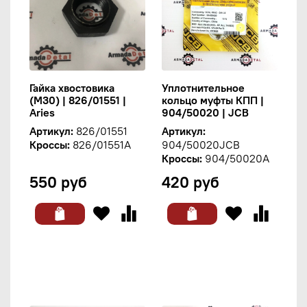
Гайка хвостовика
Уплотнительное
(М30) | 826/01551 |
кольцо муфты КПП |
Aries
904/50020 | JCB
Артикул:
826/01551
Артикул:
Кроссы:
826/01551A
904/50020JCB
Кроссы:
904/50020A
550 руб
420 руб