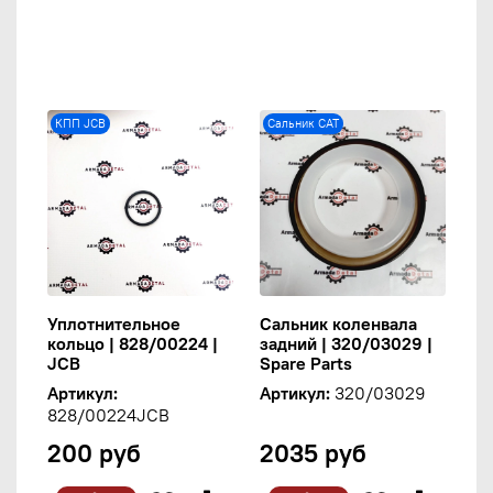
КПП JCB
Сальник CAT
Уплотнительное
Сальник коленвала
кольцо | 828/00224 |
задний | 320/03029 |
JCB
Spare Parts
Артикул:
Артикул:
320/03029
828/00224JCB
200 руб
2035 руб