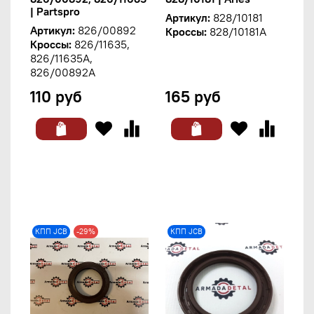
| Partspro
Артикул:
828/10181
Артикул:
826/00892
Кроссы:
828/10181A
Кроссы:
826/11635,
826/11635A,
826/00892A
110 руб
165 руб
КПП JCB
-29%
КПП JCB