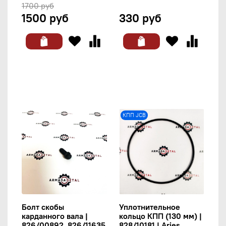
1700 руб
1500 руб
330 руб
КПП JCB
Болт скобы
Уплотнительное
карданного вала |
кольцо КПП (130 мм) |
826/00892, 826/11635
828/10181 | Aries