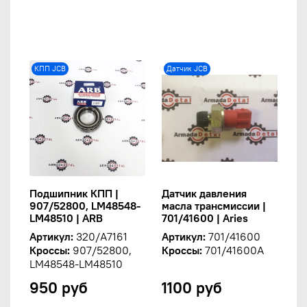
КПП JCB
Датчик JCB
Подшипник КПП |
Датчик давления
907/52800, LM48548-
масла трансмиссии |
LM48510 | ARB
701/41600 | Aries
Артикул:
320/A7161
Артикул:
701/41600
Кроссы:
907/52800,
Кроссы:
701/41600A
LM48548-LM48510
950 руб
1100 руб