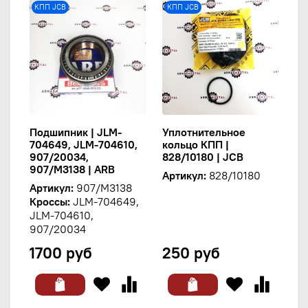
КПП JCB
КПП JCB
Подшипник | JLM-
Уплотнительное
704649, JLM-704610,
кольцо КПП |
907/20034,
828/10180 | JCB
907/M3138 | ARB
Артикул:
828/10180
Артикул:
907/M3138
Кроссы:
JLM-704649,
JLM-704610,
907/20034
1700 руб
250 руб