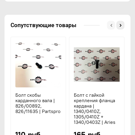
Сопутствующие товары
Болт скобы
Болт с гайкой
Г
карданного вала |
крепления фланца
д
826/00892,
кардана |
1
826/11635 | Partspro
1340/0410Z,
S
1305/0410Z +
Т
1340/0403Z | Aries
110 руб
165 руб