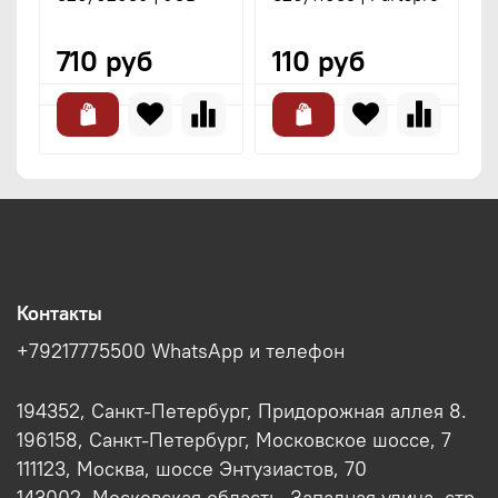
Т
710 руб
110 руб
Контакты
+79217775500 WhatsApp и телефон
194352, Санкт-Петербург, Придорожная аллея 8.
196158, Санкт-Петербург, Московское шоссе, 7
111123, Москва, шоссе Энтузиастов, 70
143002, Московская область, Западная улица, стр.