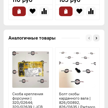
Аналогичные товары
Скоба крепления
Болт скобы
Г
форсунки |
карданного вала |
д
320/02644;
826/00892,
1
320/02639 | JCB
826/11635 | Partspro
S