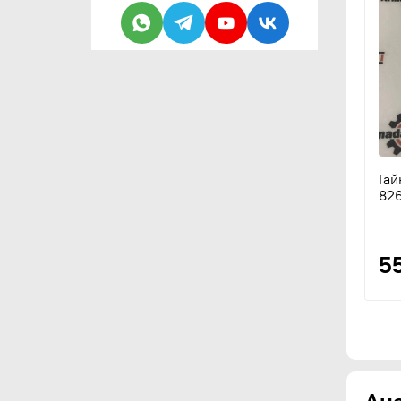
Гай
826
5