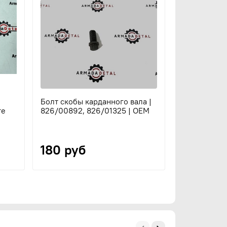
Болт скобы карданного вала |
Болт с гайк
re
826/00892, 826/01325 | OEM
фланца кард
1305/0410Z 
Aries
180 руб
165 руб