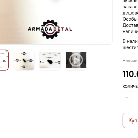
экскав
заказе
дешево
Особые
Достав
наличи
В нали
шестиг
Наличи
110
КОЛИЧЕ
Куп