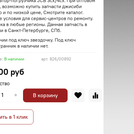
атор-погрузчика JCB 3cx/4cx. При оптовом
, возможно купить запчасти джисиби
 и по низкой цене, Смотрите каталог.
 условия для сервис-центров по ремонту.
ка в любые регионы. Данная запчасть в
и в Санкт-Петербурге, СПб.
чии под ключ звездочку. Под ключ
ранник в наличии нет.
е:
В наличии
арт.
826/00892
.00 руб
СТВО
В корзину
ить в 1 клик