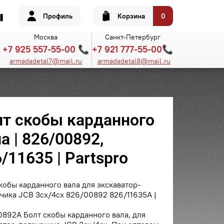
Профиль
Корзина
0
Москва
Санкт-Петербург
+7 925 557-55-00 📞
+7 921 777-55-00📞
armadadetal7@mail.ru
armadadetal8@mail.ru
лт скобы карданного
а | 826/00892,
/11635 | Partspro
кобы карданного вала для экскаватор-
чика JCB 3cx/4cx 826/00892 826/11635A |
892A Болт скобы карданного вала, для