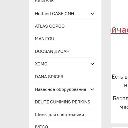
SANDVIK
Holland CASE CNH
ATLAS COPCO
Купи сейчас - 
MANITOU
DOOSAN ДУСАН
XCMG
Есть 
DANA SPICER
н
Навесное оборудование
Беспл
DEUTZ CUMMINS PERKINS
ма
Шины для спецтехники
IVECO