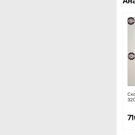
Ан
Ско
32
71