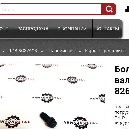
ОНТ
РАСПРОДАЖА
О КОМПАНИИ
КОНТАКТЫ
JCB 3CX/4CX
Трансмиссия
Кардан крестовина
Бо
вал
826
Болт с
погруз
Prt P
826/00