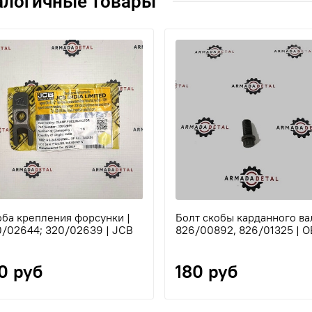
алогичные товары
ба крепления форсунки |
Болт скобы карданного вал
0/02644; 320/02639 | JCB
826/00892, 826/01325 | 
0 руб
180 руб