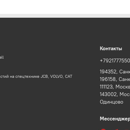
Контакты
ll
+792177755
194352, Сан
стий на спецтехнике JCB, VOLVO, CAT
196158, Сан
111123, Моск
143002, Моск
Одинцово
Мессендже