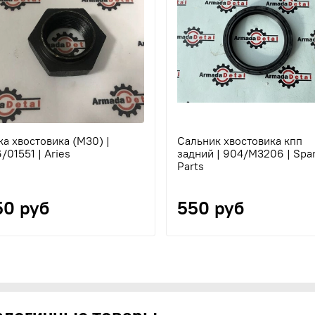
ка хвостовика (М30) |
Сальник хвостовика кпп
/01551 | Aries
задний | 904/M3206 | Spa
Parts
50 руб
550 руб