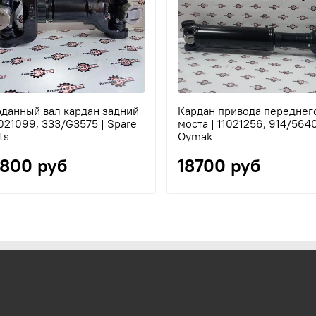
данный вал кардан задний
Кардан привода переднег
1021099, 333/G3575 | Spare
моста | 11021256, 914/5640
ts
Oymak
9800 руб
18700 руб