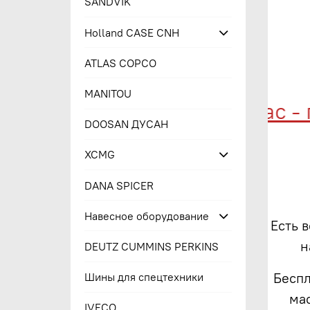
SANDVIK
Holland CASE CNH
ATLAS COPCO
MANITOU
Купи сейчас - пл
DOOSAN ДУСАН
XCMG
DANA SPICER
Навесное оборудование
Есть 
н
DEUTZ CUMMINS PERKINS
Беспл
Шины для спецтехники
ма
IVECO