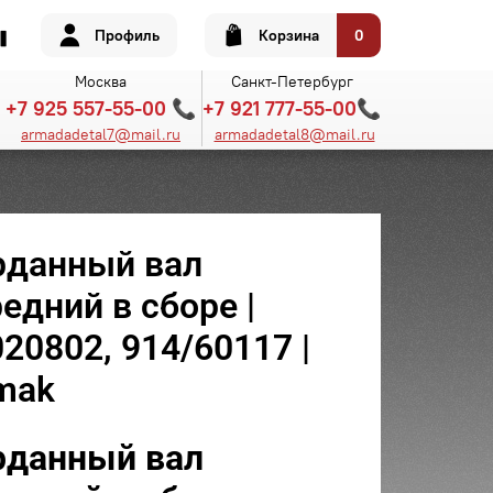
Профиль
Корзина
0
Москва
Санкт-Петербург
+7 925 557-55-00 📞
+7 921 777-55-00📞
armadadetal7@mail.ru
armadadetal8@mail.ru
рданный вал
едний в сборе |
20802, 914/60117 |
mak
рданный вал