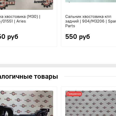
ка хвостовика (М30) |
Сальник хвостовика кпп
/01551 | Aries
задний | 904/M3206 | Spa
Parts
50 руб
550 руб
алогичные товары
Предзаказ