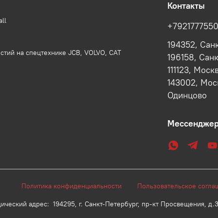
Контакты
ll
+792177755
194352, Сан
стий на спецтехнике JCB, VOLVO, CAT
196158, Сан
111123, Моск
143002, Моск
Одинцово
Мессендже
25 г.
Политика конфиденциальности
Пользовательское сог
адрес: 194295, г. Санкт-Петербург, пр-кт Просвещения, д.33, 