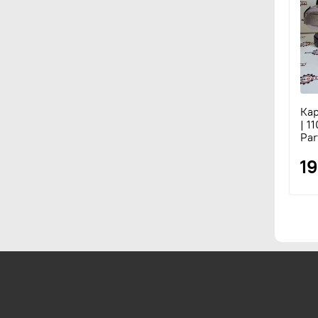
Кар
| 1
Par
1