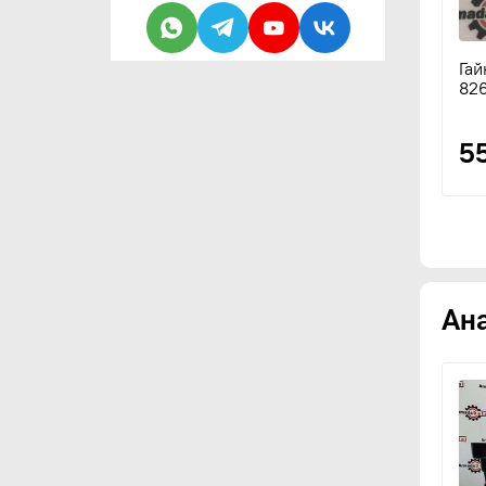
Гай
826
5
Ан