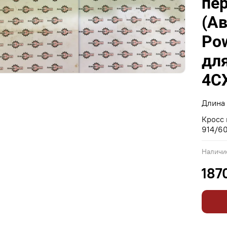
пе
(А
Pow
для
4C
Длина 
Кросс 
914/60
Наличи
187