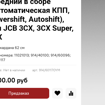
редний в сборе
втоматическая КПП,
ershift, Autoshift),
 JCB 3CX, 3CX Super,
X
кардана 62 см
номера: 11021013; 914/40100; 914/60096;
117
е:
Нет в наличии
арт.
914/60117OYM
00.00 руб
Предзаказ