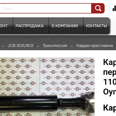
ОНТ
РАСПРОДАЖА
О КОМПАНИИ
КОНТАКТЫ
JCB 3CX/4CX
Трансмиссия
Кардан крестовина
Ка
пер
110
Oy
Ка