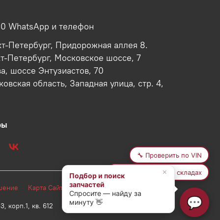
00 WhatsApp и телефон
кт-Петербург, Придорожная аллея 8.
кт-Петербург, Московское шоссе, 7
ва, шоссе Энтузиастов, 70
овская область, Западная улица, стр. 4,
ры
🔧 Проверить по VIN
×
🔍 Найти на других складах
Подбор и поиск
запчастей
лашение
Карта Сайта
Спросите — найду за
💬
минуту 👋
корп.1, кв. 612