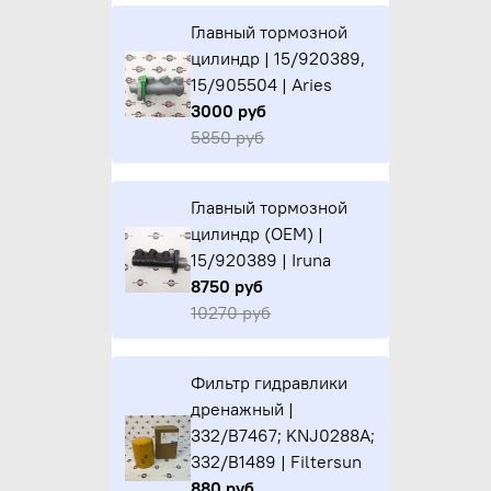
Главный тормозной
цилиндр | 15/920389,
15/905504 | Aries
3000 руб
5850 руб
Главный тормозной
цилиндр (OEM) |
15/920389 | Iruna
8750 руб
10270 руб
Фильтр гидравлики
дренажный |
332/B7467; KNJ0288A;
332/B1489 | Filtersun
880 руб