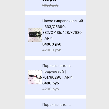
1000 руб
Насос гидравлический
| 333/G5390,
332/G7135, 128/F7630
| ARM
34000 руб
42000 руб
Переключатель
подрулевой |
701/80298 | ARM
3400 руб
4200 руб
Переключатель