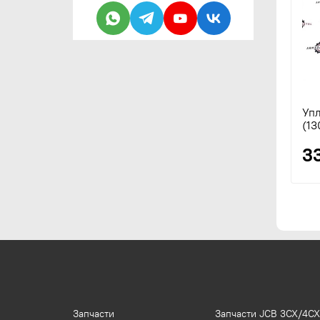
Уп
(13
3
Запчасти
Запчасти JCB 3CX/4CX