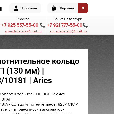
Профиль
Корзина
0
Москва
Санкт-Петербург
+7 925 557-55-00 📞
+7 921 777-55-00📞
armadadetal7@mail.ru
armadadetal8@mail.ru
лотнительное кольцо
 (130 мм) |
/10181 | Aries
о уплотнительное КПП JCB 3cx 4cx
181 Ar
181A -Кольцо уплотнительное, 828/10181A
зуется в трансмиссии экскаватор-