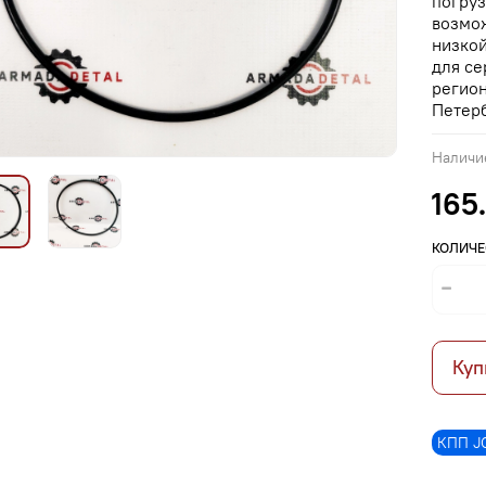
погруз
возмож
низкой
для се
регион
Петерб
Наличи
165
КОЛИЧЕ
Куп
КПП J