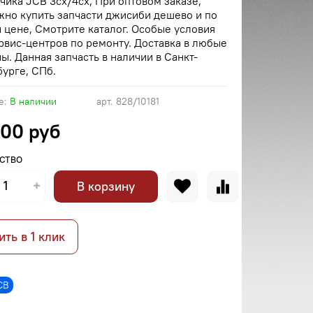
чика JCB 3cx/4cx, При оптовом заказе,
но купить запчасти джисиби дешево и по
 цене, Смотрите каталог. Особые условия
рвис-центров по ремонту. Доставка в любые
ы. Данная запчасть в наличии в Санкт-
урге, СПб.
е:
В наличии
арт.
828/10181
.00 руб
СТВО
В корзину
ить в 1 клик
CB