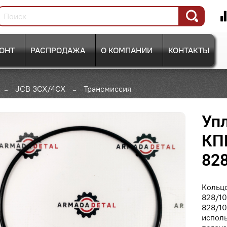
ОНТ
РАСПРОДАЖА
О КОМПАНИИ
КОНТАКТЫ
JCB 3CX/4CX
Трансмиссия
Уп
КПП
828
Кольц
828/10
828/10
исполь