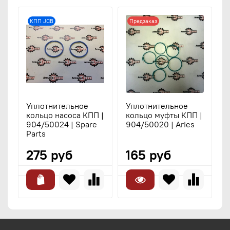
КПП JCB
Предзаказ
Уплотнительное
Уплотнительное
У
кольцо насоса КПП |
кольцо муфты КПП |
к
904/50024 | Spare
904/50020 | Aries
K
Parts
275 руб
165 руб