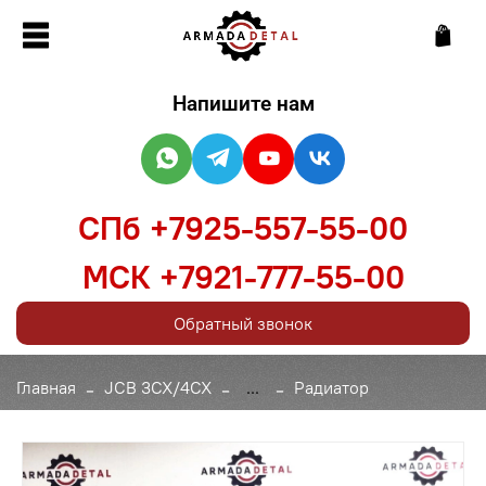
Напишите нам
СПб +7925-557-55-00
МСК +7921-777-55-00
Обратный звонок
Главная
JCB 3CX/4CX
...
Радиатор