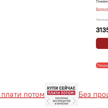
Пневм
Видео
Наличи
313
Предз
лати потом
Без процен