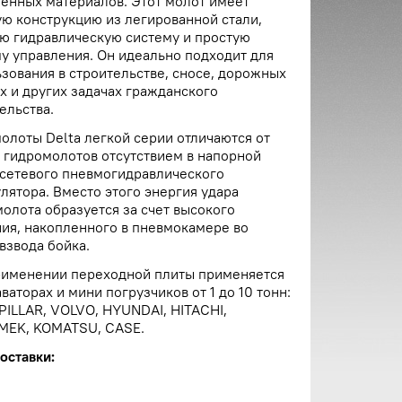
енных материалов. Этот молот имеет
ю конструкцию из легированной стали,
ю гидравлическую систему и простую
у управления. Он идеально подходит для
зования в строительстве, сносе, дорожных
х и других задачах гражданского
ельства.
олоты Delta легкой серии отличаются от
 гидромолотов отсутствием в напорной
 сетевого пневмогидравлического
лятора. Вместо этого энергия удара
олота образуется за счет высокого
ия, накопленного в пневмокамере во
взвода бойка.
рименении переходной плиты применяется
аваторах и мини погрузчиков от 1 до 10 тонн:
ILLAR, VOLVO, HYUNDAI, HITACHI,
MEK, KOMATSU, CASE.
оставки: