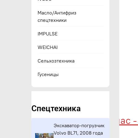
Масло/Антифриз
спецтехники
IMPULSE
WEICHAI
Сельхозтехника
Гусеницы
Спецтехника
Купи сейчас - п
Экскаватор-погрузчик
Volvo BL71, 2008 года