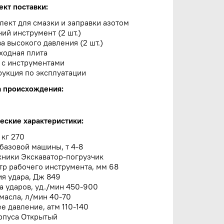
ект поставки:
лект для смазки и заправки азотом
чий инструмент (2 шт.)
ва высокого давления (2 шт.)
ходная плита
 с инструментами
рукция по эксплуатации
а происхождения:
еские характеристики:
 кг 270
базовой машины, т 4-8
хники Экскаватор-погрузчик
р рабочего инструмента, мм 68
я удара, Дж 849
а ударов, уд./мин 450-900
масла, л/мин 40-70
е давление, атм 110-140
рпуса Открытый