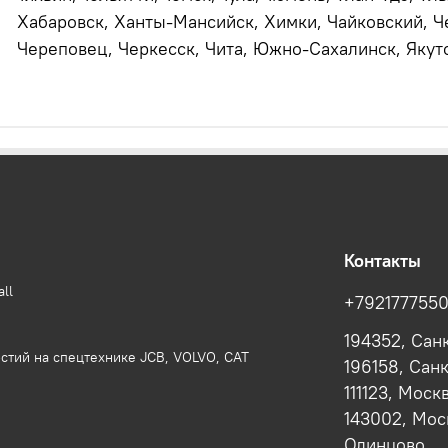
Хабаровск, Ханты-Мансийск, Химки, Чайковский, Ч
Череповец, Черкесск, Чита, Южно-Сахалинск, Якутс
Контакты
ll
+792177755
194352, Сан
стий на спецтехнике JCB, VOLVO, CAT
196158, Сан
111123, Моск
143002, Моск
Одинцово