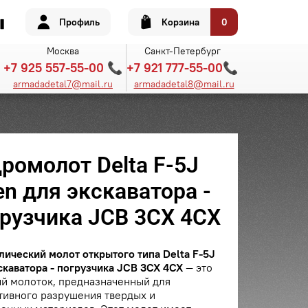
Профиль
Корзина
0
Москва
Санкт-Петербург
+7 925 557-55-00 📞
+7 921 777-55-00📞
armadadetal7@mail.ru
armadadetal8@mail.ru
ромолот Delta F-5J
n для экскаватора -
грузчика JCB 3CX 4CX
лический молот открытого типа Delta F-5J
скаватора - погрузчика JCB 3CX 4CX
— это
й молоток, предназначенный для
тивного разрушения твердых и