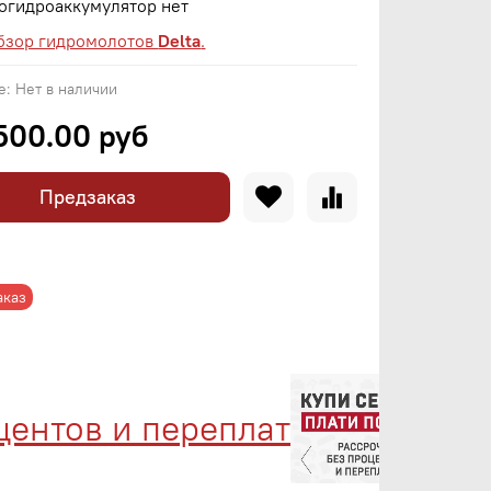
огидроаккумулятор нет
бзор гидромолотов
Delta
.
е:
Нет в наличии
500.00 руб
Предзаказ
аказ
тов и переплат
Менед