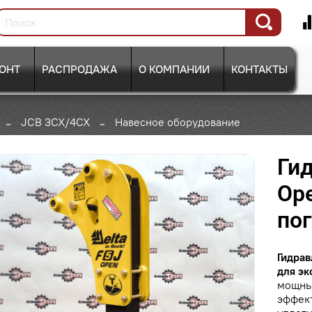
ОНТ
РАСПРОДАЖА
О КОМПАНИИ
КОНТАКТЫ
JCB 3CX/4CX
Навесное оборудование
Гид
Ope
по
Гидрав
для эк
мощны
эффек