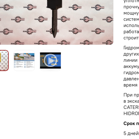
уплотн
прочну
мощну
систем
исполь
работа
строит
Гидром
других
линии
аккуму
гидром
давлен
время 
При п
в экск
CATERP
HIDRO
Срок п
5 дней