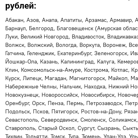
рублей:
Абакан, Азов, Анапа, Апатиты, Арзамас, Армавир, 
Барнаул, Белгород, Благовещенск (Амурская област
Луки, Великий Новгород, Владивосток, Владикавказ
Волжск, Волжский, Вологда, Воркута, Воронеж, Все
Гатчина, Геленджик, Екатеринбург, Зеленогорск, Ив
Йошкар-Ола, Казань, Калининград, Калуга, Кемеров
Клин, Комсомольск-на-Амуре, Кострома, Котлас, Кр
Курск, Липецк, Магадан, Магнитогорск, Майкоп, М
Набережные Челны, Нальчик, Находка, Нижний Нов
Новокузнецк, Новороссийск, Новосибирск, Новочер
Оренбург, Орск, Пенза, Пермь, Петрозаводск, Пет
Подольск, Псков, Пятигорск, Ростов-на-Дону, Рязан
Севастополь, Северодвинск, Смоленск, Соликамск,
Ставрополь, Старый Оскол, Сургут, Сызрань, Сыктыв
Тихвин, Тольятти, Томск, Тула, Тюмень, Улан-Удэ, Ул