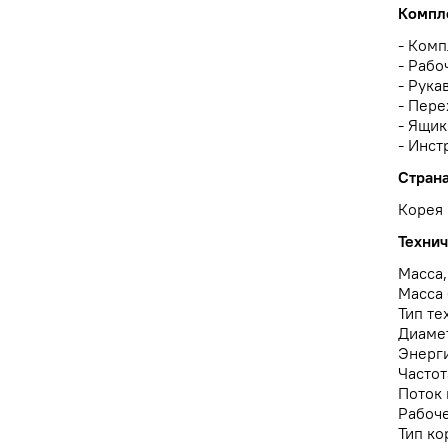
Компл
- Комп
- Рабо
- Рука
- Пере
- Ящик
- Инст
Стран
Корея
Технич
Масса,
Масса 
Тип те
Диамет
Энерги
Частот
Поток 
Рабоче
Тип ко