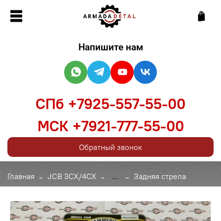
Напишите нам
СПб +7925-557-55-00
МСК +7921-777-55-00
Обратный звонок
Главная
JCB 3CX/4CX
...
Задняя стрела