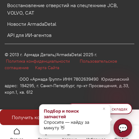
Восстановление отверстий на спецтехнике JCB,
VOLVO, CAT
Новости ArmadaDetal
API для ИИ-агентов
© 2013 г.
Армада Деталь/ArmadaDetal 2025 г.
Политика конфиденциальности
Пользовательское
соглашение
Карта Сайта
ООО «Армада Групп» ИНН 7802639490 Юридический
адрес: 194295, г. Санкт-Петербург, пр-кт Просвещения, д.33,
корп.1, кв. 612
×
🔍 Найти на других складах
Подбор и поиск
запчастей
Получить консультацию
Спросите — найду за
💬
минуту 👋