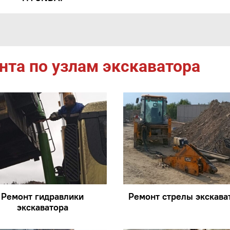
та по узлам экскаватора
Ремонт гидравлики
Ремонт стрелы экскава
экскаватора