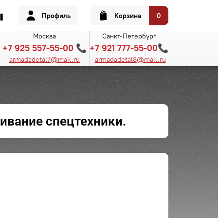
Профиль
Корзина
0
Москва
Санкт-Петербург
+7 925 557-55-00 📞
+7 921 777-55-00📞
armadadetal7@mail.ru
armadadetal8@mail.ru
ивание спецтехники.