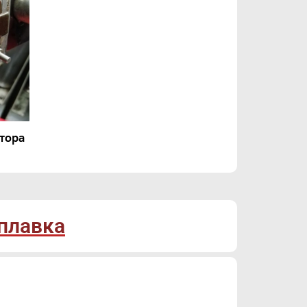
тора
аплавка