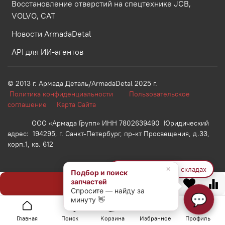
Восстановление отверстий на спецтехнике JCB,
VOLVO, CAT
Новости ArmadaDetal
API для ИИ-агентов
© 2013 г.
Армада Деталь/ArmadaDetal 2025 г.
Политика конфиденциальности
Пользовательское
соглашение
Карта Сайта
ООО «Армада Групп» ИНН 7802639490 Юридический
адрес: 194295, г. Санкт-Петербург, пр-кт Просвещения, д.33,
корп.1, кв. 612
×
🔍 Найти на других складах
Подбор и поиск
запчастей
Предзаказ
Спросите — найду за
💬
минуту 👋
Главная
Поиск
Корзина
Избранное
Профиль