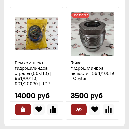
Предзаказ
Ремкомплект
Гайка
гидроцилиндра
гидроцилиндра
г
стрелы (60x110) |
челюсти | 594/10019
G
991/00110,
| Ceylan
991/20030 | JCB
14000 руб
3500 руб