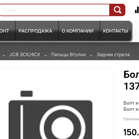
ОНТ
РАСПРОДАЖА
О КОМПАНИИ
КОНТАКТЫ
JCB 3CX/4CX
Пальцы Втулки
Задняя стрела
Бол
137
Болт и
Болт и
Наличи
150