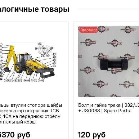
алогичные товары
Предзаказ
льцы втулки стопора шайбы
Болт и гайка трака | 332/
экскаватор погрузчик JCB
+ JS0038 | Spare Parts
X 4CX на переднюю стрелу
онтальный ковш
6370 руб
120 руб