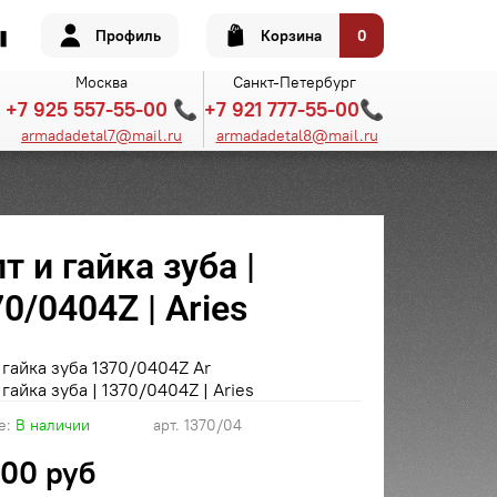
Профиль
Корзина
0
Москва
Санкт-Петербург
+7 925 557-55-00 📞
+7 921 777-55-00📞
armadadetal7@mail.ru
armadadetal8@mail.ru
т и гайка зуба |
0/0404Z | Aries
 гайка зуба 1370/0404Z Ar
 гайка зуба | 1370/0404Z | Aries
е:
В наличии
арт.
1370/04
.00 руб