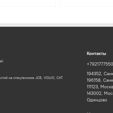
Контакты
ll
+792177755
194352, Сан
стий на спецтехнике JCB, VOLVO, CAT
196158, Сан
111123, Моск
143002, Моск
Одинцово