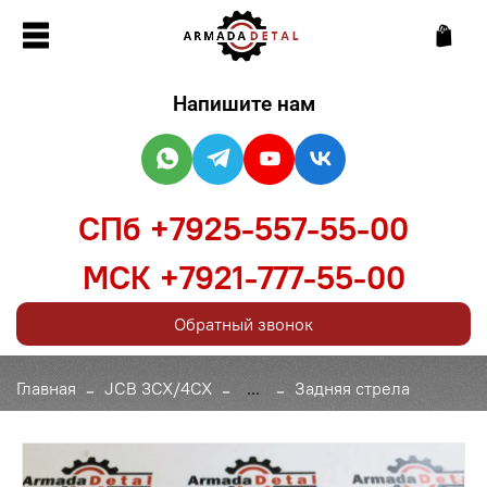
Напишите нам
СПб +7925-557-55-00
МСК +7921-777-55-00
Обратный звонок
Главная
JCB 3CX/4CX
...
Задняя стрела