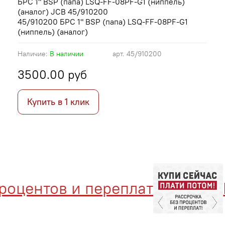
БРС 1" BSP (папа) LSQ-FF-08PF-G1 (ниппель)
(аналог) JCB 45/910200
45/910200 БРС 1" BSP (папа) LSQ-FF-08PF-G1
(ниппель) (аналог)
Наличие:
В наличии
арт.
45/910200
3500.00 руб
Купить в 1 клик
центов и переплат
Ме