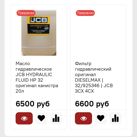
Предзаказ
Предзаказ
Масло
Фильтр
Б
гидравлическое
гидравлический
3
JCB HYDRAULIC
оригинал
Р
FLUID HP 32
DIESELMAX |
оригинал канистра
32/925346 | JCB
20л
3CX 4CX
6500 руб
6600 руб