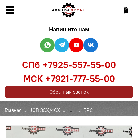
Напишите нам
СПб +7925-557-55-00
МСК +7921-777-55-00
Обратный звонок
Главная
JCB 3CX/4CX
...
БРС