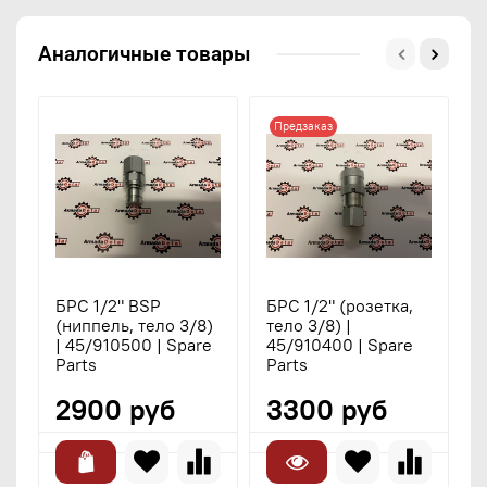
Аналогичные товары
Предзаказ
БРС 1/2" BSP
БРС 1/2" (розетка,
Б
(ниппель, тело 3/8)
тело 3/8) |
3
| 45/910500 | Spare
45/910400 | Spare
4
Parts
Parts
P
2900 руб
3300 руб