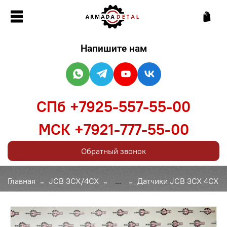
Напишите нам
СПб +7925-557-55-00
МСК +7921-777-55-00
Обратный звонок
Главная
JCB 3CX/4CX
...
Датчики JCB 3CX 4CX