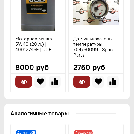
Моторное масло
Датчик указатель
5W40 (20 л.) |
температуры |
40012745E | JCB
704/50099 | Spare
Parts
8000 руб
2750 руб
Аналогичные товары
Датчик JCB
Предзаказ