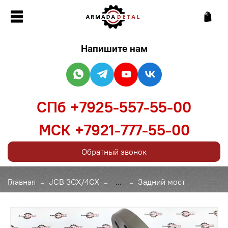
Напишите нам
СПб +7925-557-55-00
МСК +7921-777-55-00
Обратный звонок
Главная
JCB 3CX/4CX
...
Задний мост