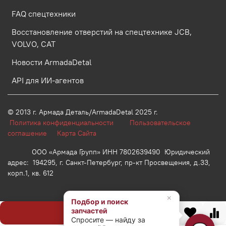
FAQ спецтехники
Восстановление отверстий на спецтехнике JCB,
VOLVO, CAT
Новости ArmadaDetal
API для ИИ-агентов
© 2013 г.
Армада Деталь/ArmadaDetal 2025 г.
Политика конфиденциальности
Пользовательское
соглашение
Карта Сайта
ООО «Армада Групп» ИНН 7802639490 Юридический
адрес: 194295, г. Санкт-Петербург, пр-кт Просвещения, д.33,
корп.1, кв. 612
×
Подбор и поиск
запчастей
Предзаказ
Спросите — найду за