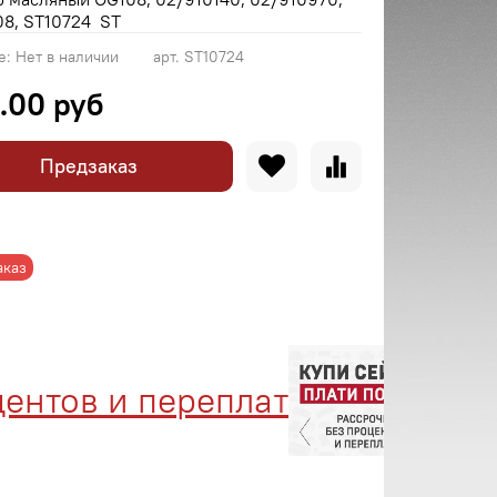
08, ST10724 ST
е:
Нет в наличии
арт.
ST10724
.00 руб
Предзаказ
аказ
нтов и переплат
Мене