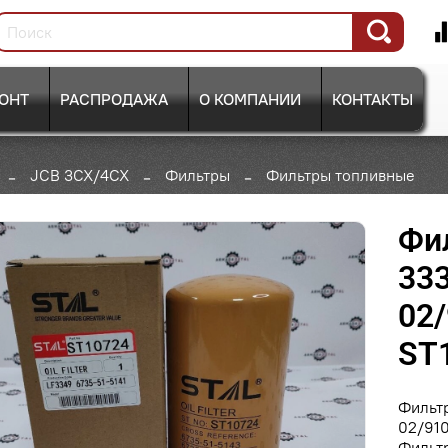
ОНТ
РАСПРОДАЖА
О КОМПАНИИ
КОНТАКТЫ
JCB 3CX/4CX
Фильтры
Фильтры топливные
Фи
333
02/
ST1
Фильтр
02/910
Фильтр