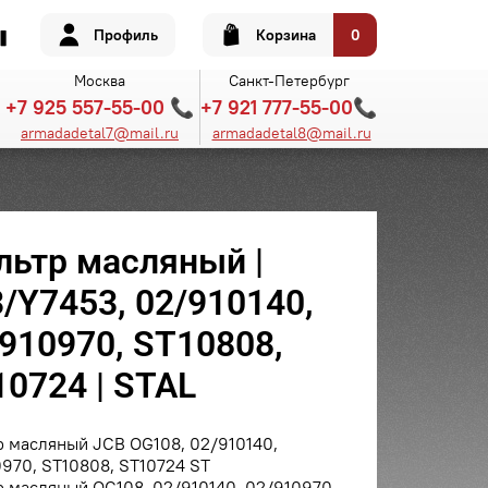
Профиль
Корзина
0
Москва
Санкт-Петербург
+7 925 557-55-00 📞
+7 921 777-55-00📞
armadadetal7@mail.ru
armadadetal8@mail.ru
льтр масляный |
/Y7453, 02/910140,
910970, ST10808,
0724 | STAL
 масляный JCB OG108, 02/910140,
970, ST10808, ST10724 ST
 масляный OG108, 02/910140, 02/910970,