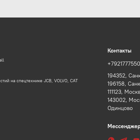
Контакты
ll
+792177755
194352, Сан
стий на спецтехнике JCB, VOLVO, CAT
196158, Сан
111123, Моск
143002, Моск
Одинцово
Мессендже