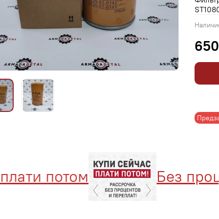
ST108
Наличи
650
Предз
лати потом
Без проце