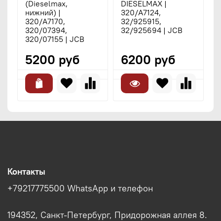
(Dieselmax,
DIESELMAX |
D
нижний) |
320/A7124,
3
320/A7170,
32/925915,
3
320/07394,
32/925694 | JCB
3
320/07155 | JCB
B
5200 руб
6200 руб
Контакты
+79217775500 WhatsApp и телефон
194352, Санкт-Петербург, Придорожная аллея 8.