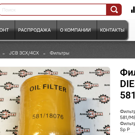
ОНТ
РАСПРОДАЖА
О КОМПАНИИ
КОНТАКТЫ
JCB 3CX/4CX
Фильтры
Фи
DIE
581
Фильт
581/M8
Фильт
Sp P