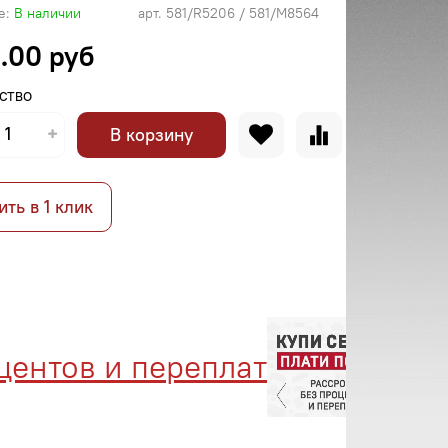
е:
В наличии
арт.
581/R5206 / 581/M8564
.00 руб
СТВО
В корзину
ить в 1 клик
нтов и переплат
Мене