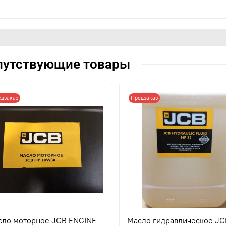
путствующие товары
едзаказ
Предзаказ
сло моторное JCB ENGINE
Масло гидравлическое JC