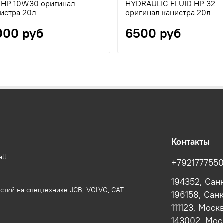
L HP 10W30 оригинал
HYDRAULIC FLUID HP 32
истра 20л
оригинал канистра 20л
000 руб
6500 руб
Контакты
ll
+792177755
194352, Сан
стий на спецтехнике JCB, VOLVO, CAT
196158, Сан
111123, Моск
143002, Моск