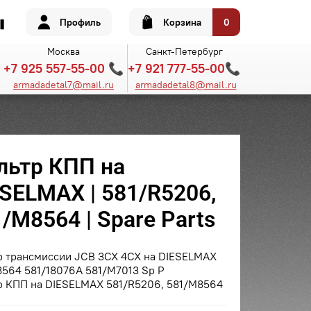
Профиль
Корзина
0
Москва
Санкт-Петербург
+7 925 557-55-00 📞
+7 921 777-55-00📞
armadadetal7@mail.ru
armadadetal8@mail.ru
льтр КПП на
SELMAX | 581/R5206,
/M8564 | Spare Parts
р трансмиссии JCB 3CX 4CX на DIESELMAX
564 581/18076A 581/M7013 Sp P
р КПП на DIESELMAX 581/R5206, 581/M8564