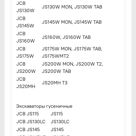
JCB
JS130W MON, JS130W TAB
JS130W
JCB
JS145W MON, JS145W TAB
JS145W
JCB
JS160W, JS160W TAB
JS160W
JCB
JS175W MON, JS175W TAB,
JS175W
JS175WMT2
JCB
JS200W MON, JS200W T2,
JS200W
JS200W TAB
JCB
JS20MH T3
JS20MH
Экскаваторы гусеничные
JCB JS115
JS115
JCB JS130LC
JS130LC
JCB JS145
JS145