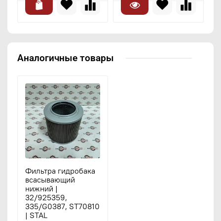
Аналогичные товары
Фильтра гидробака
всасывающий
нижний |
32/925359,
335/G0387, ST70810
| STAL