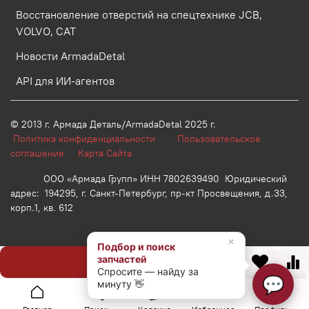
Восстановление отверстий на спецтехнике JCB,
VOLVO, CAT
Новости ArmadaDetal
API для ИИ-агентов
© 2013 г.
Армада Деталь/ArmadaDetal 2025 г.
Политика конфиденциальности
Пользовательское
соглашение
Карта Сайта
ООО «Армада Групп» ИНН 7802639490 Юридический
адрес: 194295, г. Санкт-Петербург, пр-кт Просвещения, д.33,
корп.1, кв. 612
×
Подбор и поиск
запчастей
Предзаказ
Спросите — найду за
💬
минуту 👋