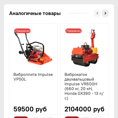
Аналогичные товары
Предзаказ
Предзаказ
Виброплита Impulse
Виброкаток
В
VP50L
двухвальцовый
о
Impulse VR600H
I
(660 кг, 20 кН,
(
Honda GX390 - 13 л/
G
с)
59500 руб
2104000 руб