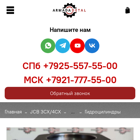
Напишите нам
СПб +7925-557-55-00
МСК +7921-777-55-00
Обратный звонок
Главная
JCB 3CX/4CX
...
Гидроцилиндры