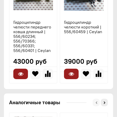
Гидроцилиндр
Гидроцилиндр
Г
челюсти переднего
челюсти короткий |
п
ковша длинный |
556/60459 | Ceylan
с
556/60234;
5
556/70366;
5
556/60331;
5
556/60401 | Ceylan
43000 руб
39000 руб
Аналогичные товары