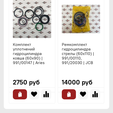
Комплект
Ремкомплект
уплотнений
гидроцилиндра
г
гидроцилиндра
стрелы (60x110) |
(
ковша (60x90) |
991/00110,
9
991/00147 | Aries
991/20030 | JCB
9
9
|
2750 руб
14000 руб