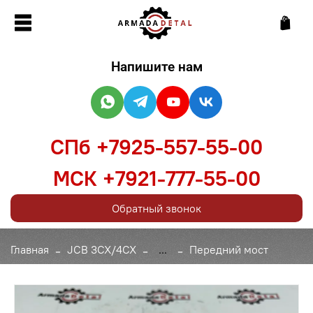
Напишите нам
СПб +7925-557-55-00
МСК +7921-777-55-00
Обратный звонок
Главная
JCB 3CX/4CX
...
Передний мост