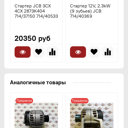
Стартер JCB 3CX
Стартер 12V, 2.3kW
С
4CX 2873K404
(9 зубьев) JCB
3
714/37150 714/40533
714/40369
3
3
3
20350 руб
Аналогичные товары
Предзаказ
Предзаказ