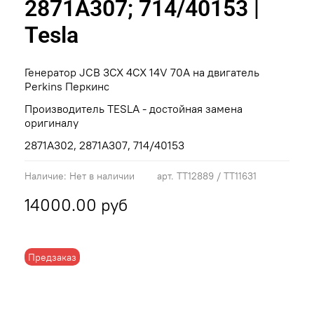
2871A307; 714/40153 |
Tesla
Генератор JCB 3CX 4CX 14V 70A на двигатель
Perkins Перкинс
Производитель TESLA - достойная замена
оригиналу
2871A302, 2871A307, 714/40153
Наличие:
Нет в наличии
арт.
TT12889 / TT11631
14000.00 руб
Предзаказ