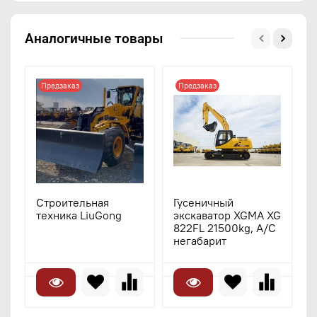
Аналогичные товары
Предзаказ
Предзаказ
Строительная
Гусеничный
Г
техника LiuGong
экскаватор XGMA XG
э
822FL 21500kg, A/C
8
негабарит
8