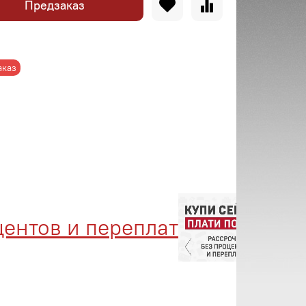
Предзаказ
аказ
тов и переплат
Менед