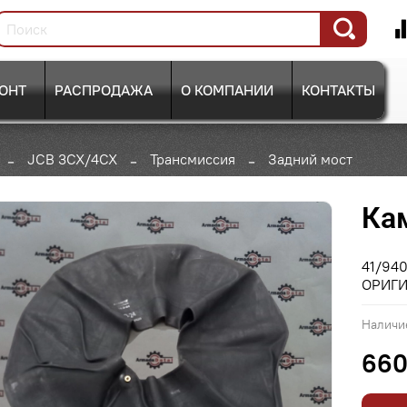
ОНТ
РАСПРОДАЖА
О КОМПАНИИ
КОНТАКТЫ
JCB 3CX/4CX
Трансмиссия
Задний мост
Ка
41/940
ОРИГ
Наличи
660