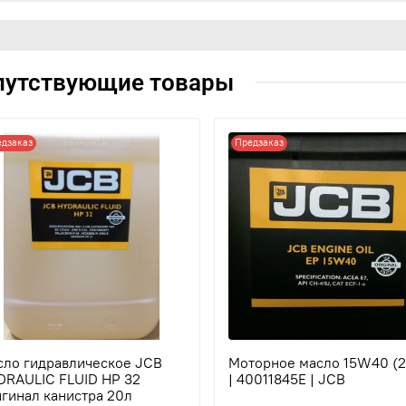
путствующие товары
едзаказ
Предзаказ
сло гидравлическое JCB
Моторное масло 15W40 (2
DRAULIC FLUID HP 32
| 40011845E | JCB
гинал канистра 20л