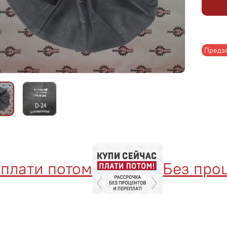
Предз
лати потом
Без процен