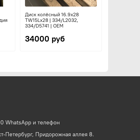
Диск колёсный 16.9х28
ндия
TW15Lx28 | 334/L2032,
334/D5741 | OEM
34000 руб
00 WhatsApp и телефон
кт-Петербург, Придорожная аллея 8.