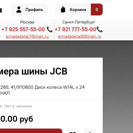
Профиль
Корзина
0
Москва
Санкт-Петербург
+7 925 557-55-00 📞
+7 921 777-55-00📞
armadadetal7@mail.ru
armadadetal8@mail.ru
мера шины JCB
285; 41/910800 Диск колеса W14L x 24
ИНАЛ
е:
Нет в наличии
0.00 руб