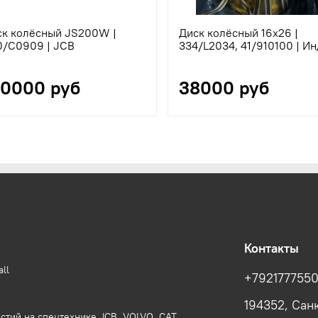
ск колёсный JS200W |
Диск колёсный 16х26 |
0/C0909 | JCB
334/L2034, 41/910100 | И
00000 руб
38000 руб
Контакты
ll
+792177755
194352, Сан
стий на спецтехнике JCB, VOLVO, CAT