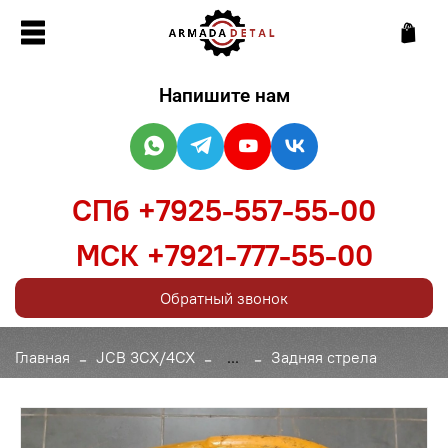
Напишите нам
СПб +7925-557-55-00
МСК +7921-777-55-00
Обратный звонок
Главная
JCB 3CX/4CX
...
Задняя стрела