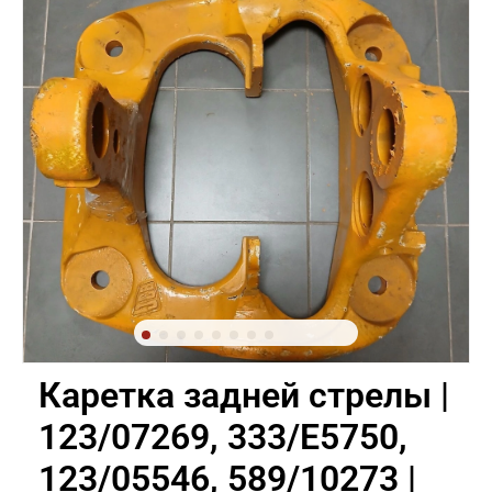
Каретка задней стрелы |
123/07269, 333/E5750,
123/05546, 589/10273 |