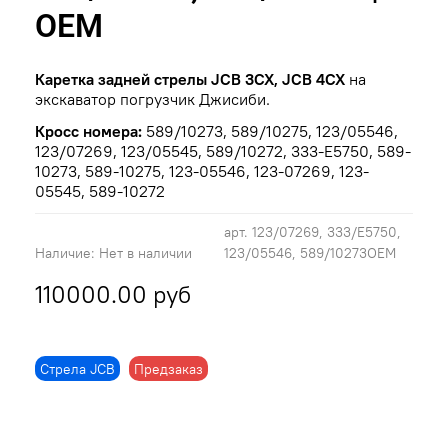
OEM
Каретка задней стрелы JCB 3CX, JCB 4CX
на
экскаватор погрузчик Джисиби.
Кросс номера:
589/10273, 589/10275, 123/05546,
123/07269, 123/05545, 589/10272, 333-E5750, 589-
10273, 589-10275, 123-05546, 123-07269, 123-
05545, 589-10272
арт.
123/07269, 333/E5750,
Наличие:
Нет в наличии
123/05546, 589/10273OEM
110000.00 руб
Стрела JCB
Предзаказ