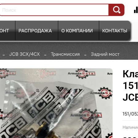
ОНТ
РАСПРОДАЖА
О КОМПАНИИ
КОНТАКТЫ
JCB 3CX/4CX
Трансмиссия
Задний мост
Кл
15
JC
151/0
Наличи