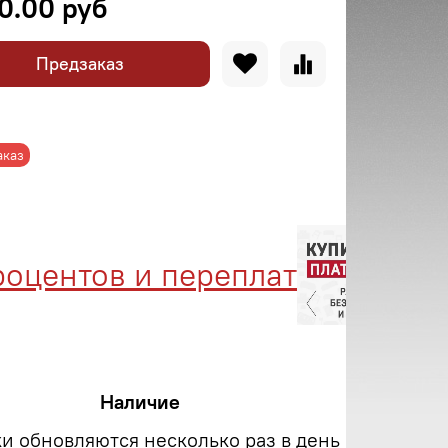
0.00 руб
Предзаказ
аказ
центов и переплат
Ме
Наличие
ки обновляются несколько раз в день