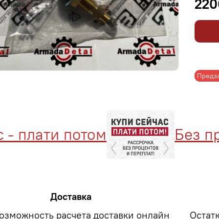
220
Предз
- плати потом
Без про
Доставка
возможность расчета доставки онлайн
Остат