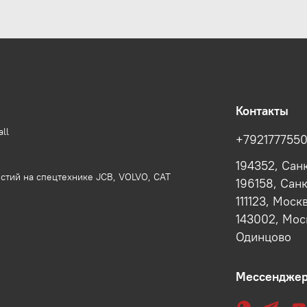
Контакты
ll
+792177755
194352, Сан
стий на спецтехнике JCB, VOLVO, CAT
196158, Сан
111123, Моск
143002, Моск
Одинцово
Мессендже