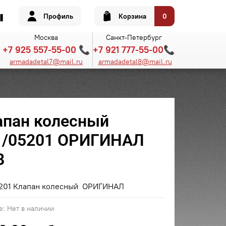
Профиль
Корзина
0
Москва
Санкт-Петербург
+7 925 557-55-00 📞
+7 921 777-55-00📞
armadadetal7@mail.ru
armadadetal8@mail.ru
апан колесный
1/05201 ОРИГИНАЛ
B
5201 Клапан колесный ОРИГИНАЛ
е:
Нет в наличии