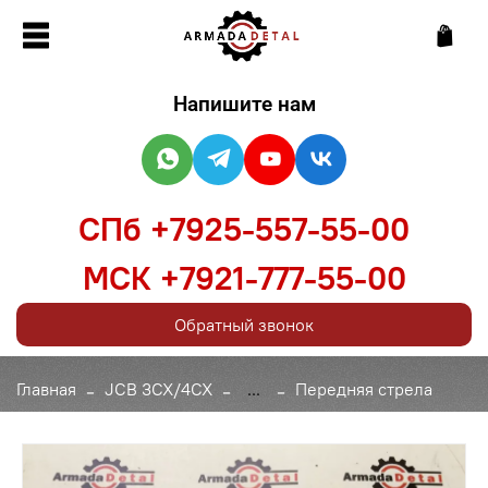
Напишите нам
СПб +7925-557-55-00
МСК +7921-777-55-00
Обратный звонок
Главная
JCB 3CX/4CX
...
Передняя стрела