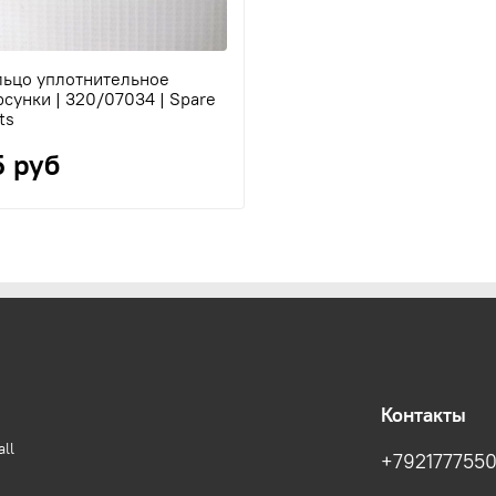
льцо уплотнительное
сунки | 320/07034 | Spare
ts
5 руб
Контакты
ll
+792177755