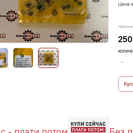
Цена з
Наличи
250
КОЛИЧЕ
Куп
- плати потом
Без про