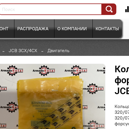
ОНТ
РАСПРОДАЖА
О КОМПАНИИ
КОНТАКТЫ
JCB 3CX/4CX
Двигатель
Ко
фор
JC
Кольц
320/0
320/0
форсу