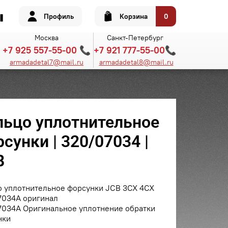
Профиль
Корзина
0
Москва
Санкт-Петербург
+7 925 557-55-00 📞
+7 921 777-55-00📞
armadadetal7@mail.ru
armadadetal8@mail.ru
льцо уплотнительное
сунки | 320/07034 |
B
о уплотнительное форсунки JCB 3CX 4CX
7034A оригинал
7034A Оригинальное уплотнение обратки
нки