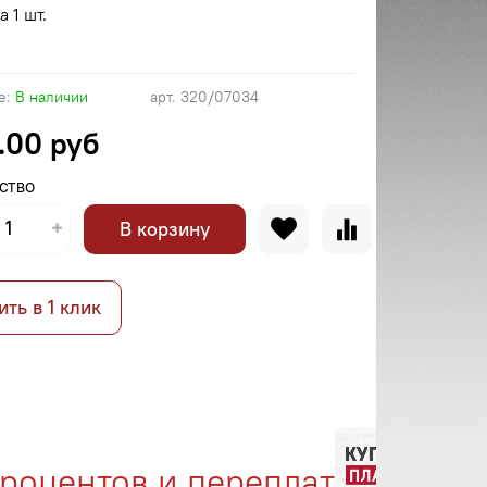
а 1 шт.
е:
В наличии
арт.
320/07034
.00 руб
СТВО
В корзину
ить в 1 клик
центов и переплат
Ме