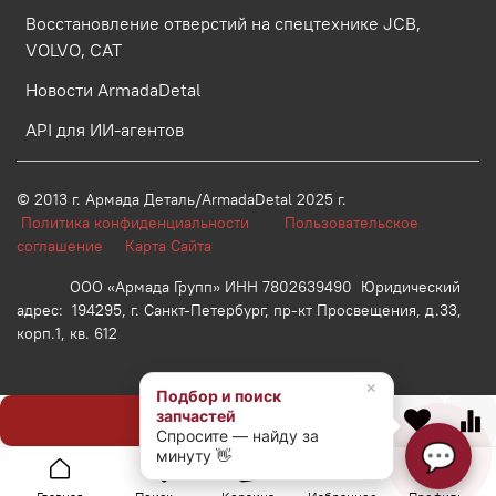
Восстановление отверстий на спецтехнике JCB,
VOLVO, CAT
Новости ArmadaDetal
API для ИИ-агентов
© 2013 г.
Армада Деталь/ArmadaDetal 2025 г.
Политика конфиденциальности
Пользовательское
соглашение
Карта Сайта
ООО «Армада Групп» ИНН 7802639490 Юридический
адрес: 194295, г. Санкт-Петербург, пр-кт Просвещения, д.33,
корп.1, кв. 612
×
Подбор и поиск
запчастей
Предзаказ
Спросите — найду за
💬
минуту 👋