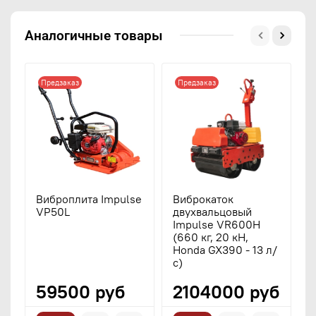
Аналогичные товары
Предзаказ
Предзаказ
Виброплита Impulse
Виброкаток
В
VP50L
двухвальцовый
о
Impulse VR600H
I
(660 кг, 20 кН,
(
Honda GX390 - 13 л/
G
с)
59500 руб
2104000 руб