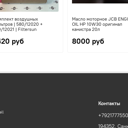
мплект воздушных
Масло моторное JCB ENG
ьтров | 580/12020 +
OIL HP 10W30 оригинал
/12021 | Filtersun
канистра 20л
420 руб
8000 руб
Контакты
ll
+792177755
194352, Сан