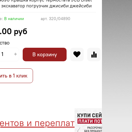
 экскаватор погрузчик джисиби джейсиби
е:
В наличии
арт.
320/04890
.00 руб
СТВО
В корзину
ить в 1 клик
тов и переплат
Менед