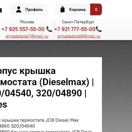
Профиль
Корзина
0
Москва
Санкт-Петербург
+7 925 557-55-00 📞
+7 921 777-55-00📞
armadadetal7@mail.ru
armadadetal8@mail.ru
рпус крышка
мостата (Dieselmax) |
/04540, 320/04890 |
es
 крышка термостата JCB Diesel Max
4890 320/04540
890 Крышка корпус термостата JCB Disel