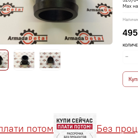
Max на
Наличи
495
КОЛИЧЕ
Куп
ати потом
Без процен