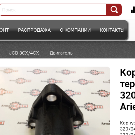
ОНТ
РАСПРОДАЖА
О КОМПАНИИ
КОНТАКТЫ
JCB 3CX/4CX
Двигатель
Ко
тер
320
Ari
Корпус
320/0
320/04