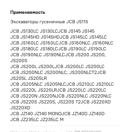
Применяемость
Экскаваторы гусеничные JCB JS115
JCB JS130LC JS130LCJCB JS145 JS145
JCB JS145HD JS145HDJCB JS145LC JS145LC
JCB JS160LC JS160LCJCB JS160NLC JS160NLC
JCB JS180LC JS180LCJCB JS190LC JS190LC
JCB JS190NLC JS190NLCJCB JS200 JS200,
JS200S
JCB JS200L JS200LJCB JS200LC JS200LC
JCB JS200NLC JS200NLC, JS200NLCT2JCB
JS205L JS205LR
JCB JS205NLC JS205NLCJCB JS210LC JS210LC
JCB JS220L JS220LRJCB JS220LC JS220LC
JCB JS220N JS220NJCB JS220NLC JS220NLC
JCB JS220S JS220S, JS220S T2JCB JS220XD
JS220XD
JCB JZ140 JZ140 MONOJCB JZ140D JZ140D
JCB JZ235LC JZ235LC M