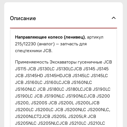
Описание
Направляющее колесо (ленивец)
, артикул
215/12230 (аналог) — запчасть для
спецтехники JCB.
Применяемость Экскаваторы гусеничные JCB
JS115 JCB JS130LC JS130LCJCB JS145 JS145
JCB JS145HD JS145HDJCB JS145LC JS145LC
JCB JS160LC JS160LCJCB JS160NLC
JS160NLC JCB JS180LC JS180LCJCB JS190LC
JS190LC JCB JS190NLC JS190NLCJCB JS200
JS200, JS200S JCB JS200L JS200LJCB
JS200LC JS200LC JCB JS200NLC JS200NLC,
JS200NLCT2JCB JS205L JS205LR JCB
JS205NLC JS205NLCJCB JS210LC JS210LC