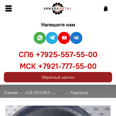
Напишите нам
СПб +7925-557-55-00
МСК +7921-777-55-00
Обратный звонок
Главная
JCB 3CX/4CX
...
Радиатор