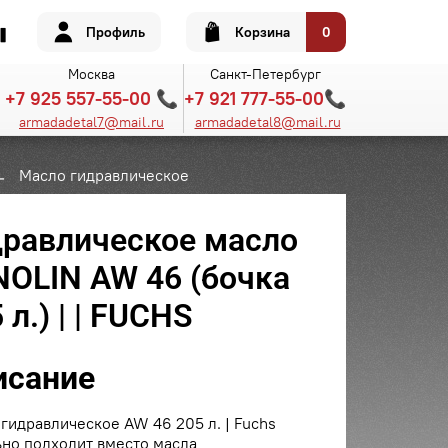
Профиль
Корзина
0
Москва
Санкт-Петербург
+7 925 557-55-00 📞
+7 921 777-55-00📞
armadadetal7@mail.ru
armadadetal8@mail.ru
Масло гидравлическое
дравлическое масло
NOLIN AW 46 (бочка
 л.) | | FUCHS
исание
гидравлическое AW 46 205 л. | Fuchs
но подходит вместо масла