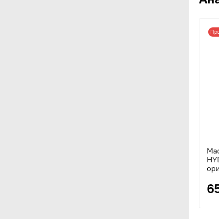
Пр
Ма
HY
ори
6