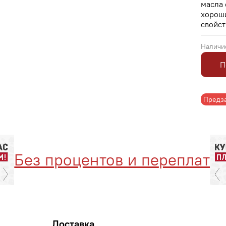
масла 
хорош
свойст
Наличи
П
Предз
ез процентов и переплат
Доставка