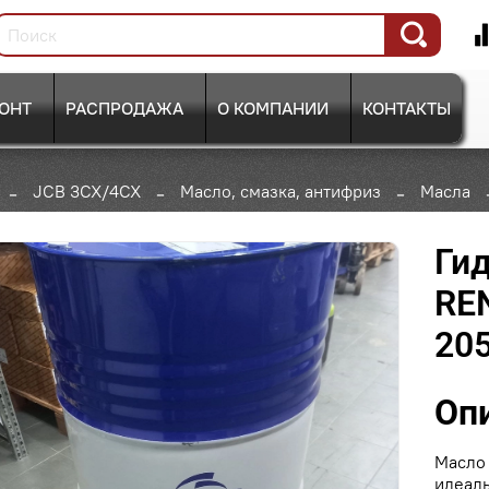
ОНТ
РАСПРОДАЖА
О КОМПАНИИ
КОНТАКТЫ
JCB 3CX/4CX
Масло, смазка, антифриз
Масла
Ги
RE
205
Оп
Масло 
идеаль