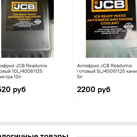
тифриз JCB Readymix
Антифриз JCB Readymix
овый 10L/40061125
готовый 5L/40061125 кани
истра 10л
5л
520 руб
2200 руб
алогичные товары