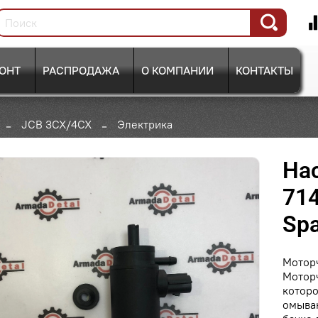
ОНТ
РАСПРОДАЖА
О КОМПАНИИ
КОНТАКТЫ
JCB 3CX/4CX
Электрика
На
714
Spa
Мотор
Моторч
которо
омыван