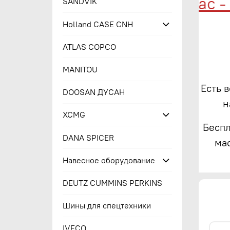
Купи сейчас - п
SANDVIK
Holland CASE CNH
ATLAS COPCO
MANITOU
Есть 
DOOSAN ДУСАН
н
XCMG
Беспл
DANA SPICER
ма
Навесное оборудование
DEUTZ CUMMINS PERKINS
Шины для спецтехники
IVECO