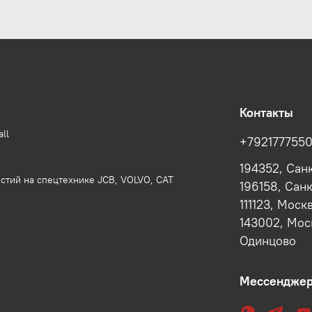
Контакты
ll
+792177755
194352, Сан
стий на спецтехнике JCB, VOLVO, CAT
196158, Сан
111123, Моск
143002, Моск
Одинцово
Мессендже