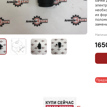
бачке 
электр
необхо
из фор
полом
замени
Наличи
165
Предз