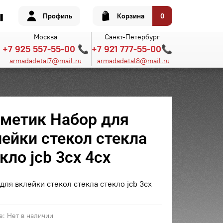
Профиль
Корзина
0
Москва
Санкт-Петербург
+7 925 557-55-00 📞
+7 921 777-55-00📞
armadadetal7@mail.ru
armadadetal8@mail.ru
рметик Набор для
ейки стекол стекла
кло jcb 3cx 4cx
для вклейки стекол стекла стекло jcb 3cx
е:
Нет в наличии