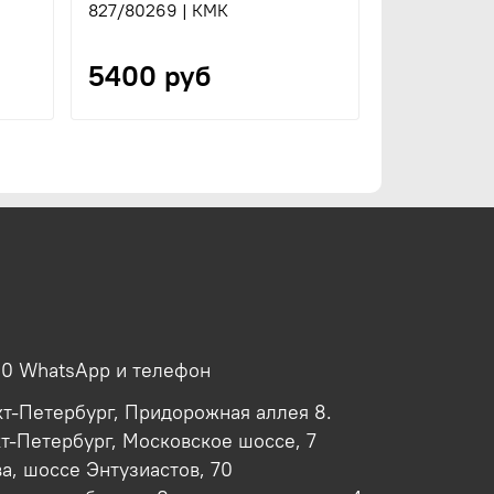
827/80269 | КМК
827/80249 
5400 руб
5400 р
00 WhatsApp и телефон
кт-Петербург, Придорожная аллея 8.
кт-Петербург, Московское шоссе, 7
ва, шоссе Энтузиастов, 70