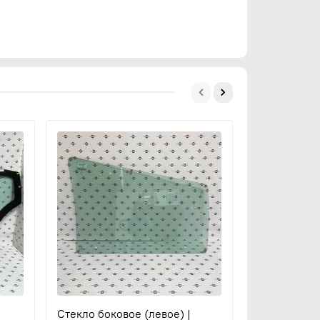
Стекло боковое (левое) |
Стекло боко