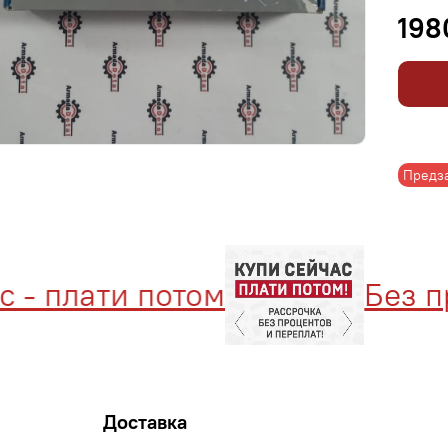
198
Предз
- плати потом
Без про
Доставка