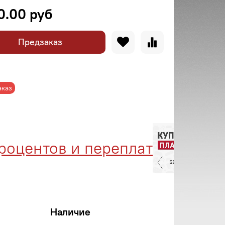
0.00 руб
Предзаказ
аказ
центов и переплат
Ме
Наличие