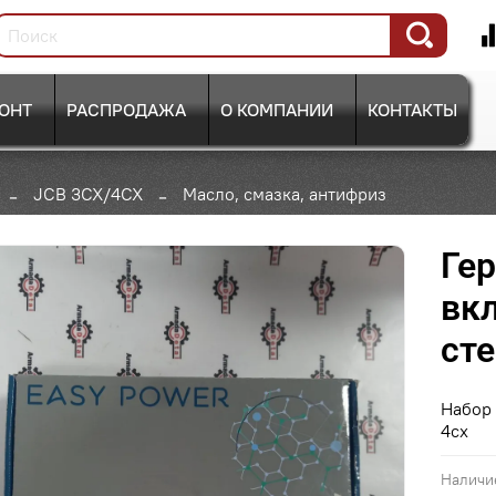
ОНТ
РАСПРОДАЖА
О КОМПАНИИ
КОНТАКТЫ
JCB 3CX/4CX
Масло, смазка, антифриз
Ге
вкл
сте
Набор 
4cx
Наличи