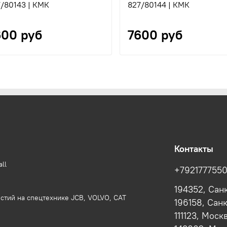
/80143 | КМК
827/80144 | КМК
600 руб
7600 руб
Контакты
ll
+792177755
194352, Сан
стий на спецтехнике JCB, VOLVO, CAT
196158, Сан
111123, Моск