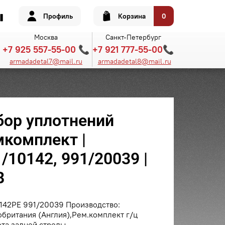
Профиль
Корзина
0
Москва
Санкт-Петербург
+7 925 557-55-00 📞
+7 921 777-55-00📞
armadadetal7@mail.ru
armadadetal8@mail.ru
бор уплотнений
мкомплект |
/10142, 991/20039 |
B
142PE 991/20039 Производство:
британия (Англия),Рем.комплект г/ц
та задней стрелы