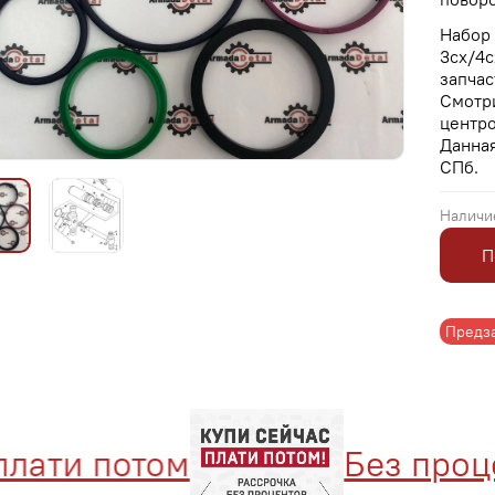
Набор 
3cx/4c
запчас
Смотри
центро
Данная
СПб.
Наличи
П
Предз
ати потом
Без процен