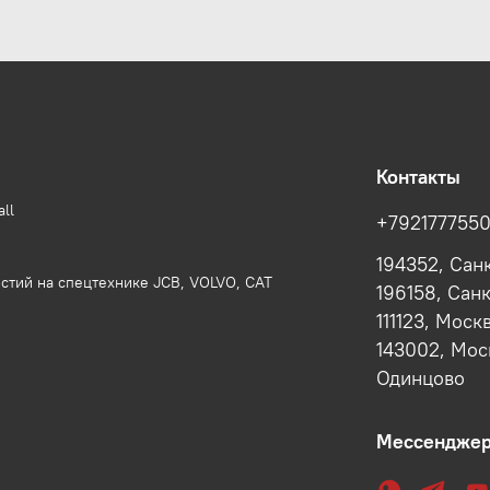
Контакты
ll
+792177755
194352, Сан
стий на спецтехнике JCB, VOLVO, CAT
196158, Сан
111123, Моск
143002, Моск
Одинцово
Мессендже