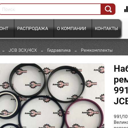
ОНТ
РАСПРОДАЖА
О КОМПАНИИ
КОНТАКТЫ
JCB 3CX/4CX
Гидравлика
Ремкомплекты
На
ре
991
JC
991/10
Велико
поворо