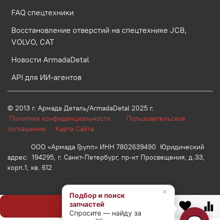
FAQ спецтехники
Восстановление отверстий на спецтехнике JCB,
VOLVO, CAT
Новости ArmadaDetal
API для ИИ-агентов
© 2013 г.
Армада Деталь/ArmadaDetal 2025 г.
Политика конфиденциальности
Пользовательское
соглашение
Карта Сайта
ООО «Армада Групп» ИНН 7802639490 Юридический
адрес: 194295, г. Санкт-Петербург, пр-кт Просвещения, д.33,
корп.1, кв. 612
×
Подбор и поиск
запчастей
Предзаказ
Спросите — найду за