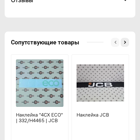
Сопутствующие товары
Наклейка "4CX ECO"
Наклейка JCB
К
| 332/H4465 | JCB
"
А