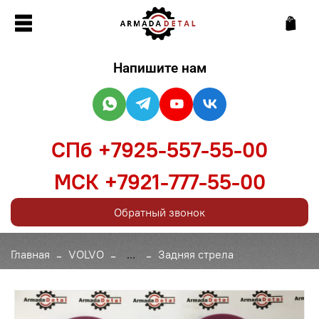
Напишите нам
СПб +7925-557-55-00
МСК +7921-777-55-00
Обратный звонок
Главная
VOLVO
...
Задняя стрела