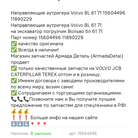
Направляющие аутригера Volvo BL 61 71 15604496
11890229
Направляющие аутригера Volvo BL 61 71
на экскаватор погрузчик Вольво бл 61 71
Парт номер
15604496 11890229
✅ качество оригинала
✅ Всегда в наличии
!
Магазин запчастей Армада Деталь (ArmadaDetal)
продает
✅ только качественные запчасти на VOLVO JCB
CATERPILLAR TEREX оптом и в розницу.
✅ Имеем договора с заводами производителями
по всему миру, возим сами!
✅ Сотрудничаем с торгующими организациями.
📞📞📞Позвоните нам и Вы получите лучшее
предложение по запчастям для спецтехники в РФ!
💰💰💰
❗❗❗ Больше инфо на нашем сайте
⬇⬇⬇🔻🔻🔻
Наличие:
В наличии
арт.
15604496