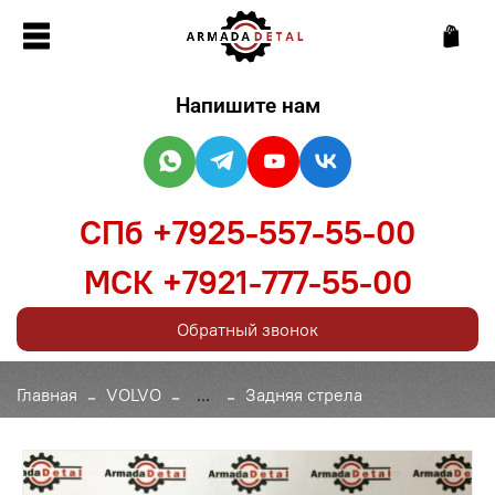
Напишите нам
СПб +7925-557-55-00
МСК +7921-777-55-00
Обратный звонок
Главная
VOLVO
...
Задняя стрела