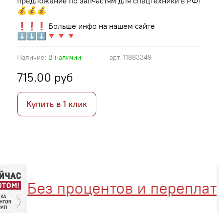
предложение по запчастям для спецтехники в РФ!
💰💰💰
❗❗❗ Больше инфо на нашем сайте
⬇⬇⬇🔻🔻🔻
Наличие:
В наличии
арт.
11883349
715.00 руб
Купить в 1 клик
Без процентов и переплат