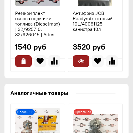
Ремкомплект
Антифриз JCB
М
насоса подкачки
Readymix готовый
1
топлива (Dieselmax)
10L/40061125
4
| 32/925710,
канистра 10л
32/926045 | Aries
1540 руб
3520 руб
Аналогичные товары
Насос JCB
Предзаказ