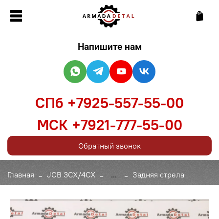
Напишите нам
СПб +7925-557-55-00
МСК +7921-777-55-00
Обратный звонок
Главная
JCB 3CX/4CX
...
Задняя стрела