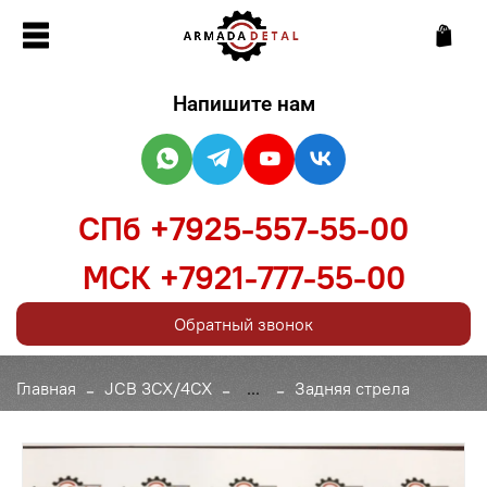
Напишите нам
СПб +7925-557-55-00
МСК +7921-777-55-00
Обратный звонок
Главная
JCB 3CX/4CX
...
Задняя стрела